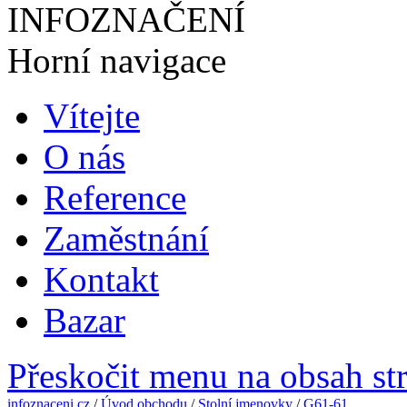
INFOZNAČENÍ
Horní navigace
Vítejte
O nás
Reference
Zaměstnání
Kontakt
Bazar
Přeskočit menu na obsah st
infoznaceni.cz
/
Úvod obchodu
/
Stolní jmenovky
/
G61-61