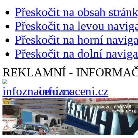
Přeskočit na obsah strán
Přeskočit na levou navig
Přeskočit na horní naviga
Přeskočit na dolní naviga
REKLAMNÍ - INFORMAČ
infoznaceni.cz