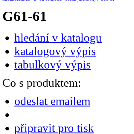
G61-61
hledání v katalogu
katalogový výpis
tabulkový výpis
Co s produktem:
odeslat emailem
připravit pro tisk