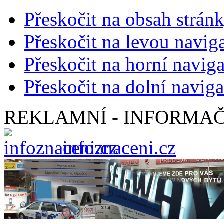
Přeskočit na obsah strán
Přeskočit na levou navig
Přeskočit na horní naviga
Přeskočit na dolní naviga
REKLAMNÍ - INFORMAČ
infoznaceni.cz