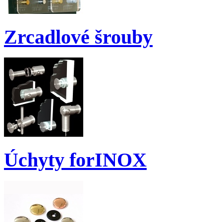
Zrcadlové šrouby
Úchyty forINOX