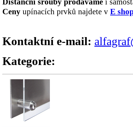
Distanční šrouby prodáváme
i samos
Ceny
upínacích prvků najdete v
E sho
Kontaktní e-mail:
alfagraf
Kategorie: