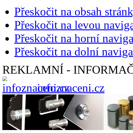
Přeskočit na obsah strán
Přeskočit na levou navig
Přeskočit na horní naviga
Přeskočit na dolní naviga
REKLAMNÍ - INFORMAČ
infoznaceni.cz