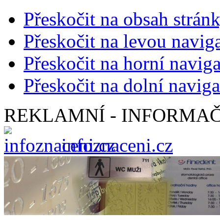
Přeskočit na obsah strán
Přeskočit na levou navig
Přeskočit na horní naviga
Přeskočit na dolní naviga
REKLAMNÍ - INFORMAČ
infoznaceni.cz