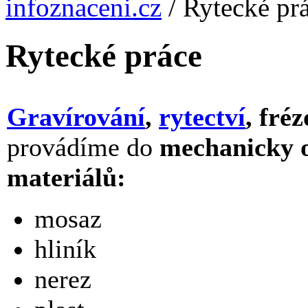
infoznaceni.cz
/
Rytecké pr
Rytecké práce
Gravírování
,
rytectví
, fré
provádíme do
mechanicky o
materiálů:
mosaz
hliník
nerez