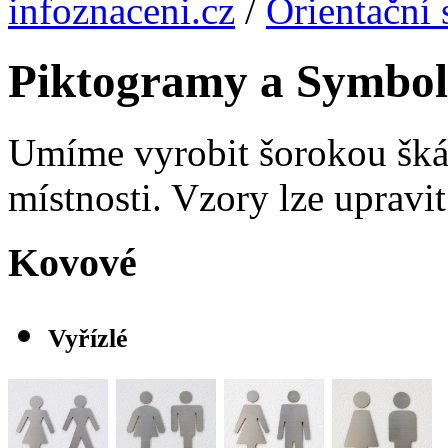
infoznaceni.cz
/
Orientační
Piktogramy a Symbo
Umíme vyrobit šorokou šká
místnosti. Vzory lze upravi
Kovové
Vyřízlé