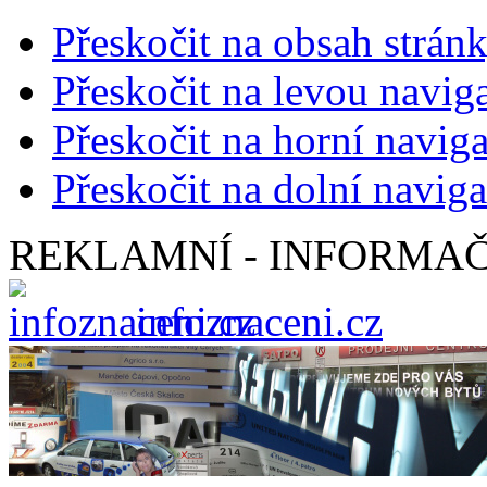
Přeskočit na obsah strán
Přeskočit na levou navig
Přeskočit na horní naviga
Přeskočit na dolní naviga
REKLAMNÍ - INFORMAČ
infoznaceni.cz