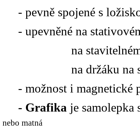
- pevně spojené s ložisk
- upevněné na stativovém
na stavitelném slou
na držáku na st
- možnost i magnetické p
- Grafika
je samolepka 
nebo matná