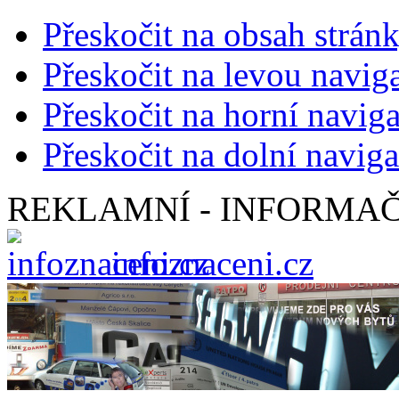
Přeskočit na obsah strán
Přeskočit na levou navig
Přeskočit na horní naviga
Přeskočit na dolní naviga
REKLAMNÍ - INFORMAČ
infoznaceni.cz