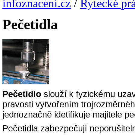
infoznaceni.cz
/
Rytecké pr
Pečetidla
Pečetidlo
slouží k fyzickému uza
pravosti vytvořením trojrozměrné
jednoznačně idetifikuje majitele pe
Pečetidla zabezpečují neporušitelno