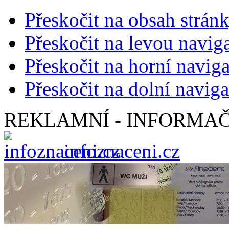
Přeskočit na obsah strán
Přeskočit na levou navig
Přeskočit na horní naviga
Přeskočit na dolní naviga
REKLAMNÍ - INFORMAČ
infoznaceni.cz