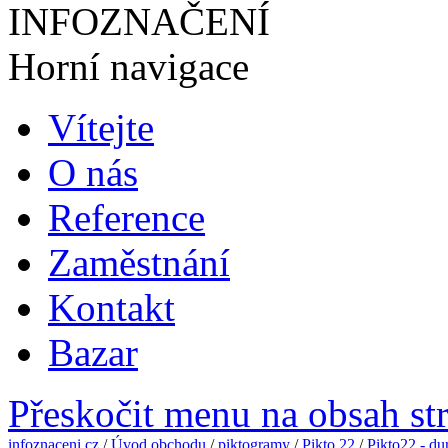
INFOZNAČENÍ
Horní navigace
Vítejte
O nás
Reference
Zaměstnání
Kontakt
Bazar
Přeskočit menu na obsah st
infoznaceni.cz
/
Úvod obchodu
/
piktogramy
/
Pikto 22
/
Pikto22 - dur