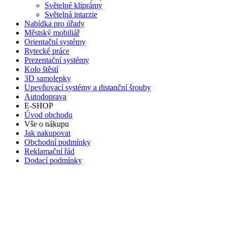
Světelné kliprámy
Světelná intarzie
Nabídka pro úřady
Městský mobiliář
Orientační systémy
Rytecké práce
Prezentační systémy
Kolo štěstí
3D samolepky
Upevňovací systémy a distanční šrouby
Autodoprava
E-SHOP
Úvod obchodu
Vše o nákupu
Jak nakupovat
Obchodní podmínky
Reklamační řád
Dodací podmínky