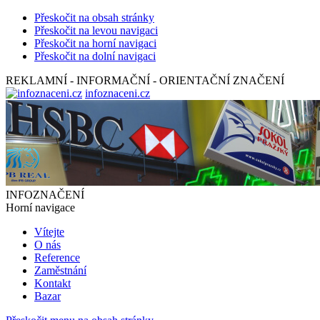
Přeskočit na obsah stránky
Přeskočit na levou navigaci
Přeskočit na horní navigaci
Přeskočit na dolní navigaci
REKLAMNÍ - INFORMAČNÍ - ORIENTAČNÍ ZNAČENÍ
infoznaceni.cz
INFOZNAČENÍ
Horní navigace
Vítejte
O nás
Reference
Zaměstnání
Kontakt
Bazar