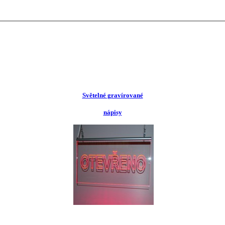
Světelné gravírované
nápisy