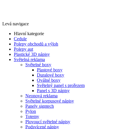
Levá navigace
Hlavní kategorie
Cedule
Polepy obchodů a výloh
Polepy aut
Plastické 3D nápisy
Světelná reklama
Světelné boxy
Plastové boxy
Duralové boxy
Oválné boxy
Světelný panel s prořezem
Panel s 3D nápisy
Neonová reklama
Světelné korpusové nápisy
Panely signtech
Pylon
Totemy
Plovoucí světelné nápisy
Podsvícené nápisy