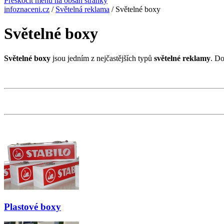
Přeskočit menu na obsah stránky
infoznaceni.cz
/
Světelná reklama
/
Světelné boxy
Světelné boxy
Světelné boxy
jsou jedním z nejčastějších typů
světelné reklamy
. Do
Plastové boxy