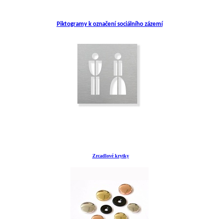
Piktogramy k označení sociálního zázemí
Zrcadlové krytky