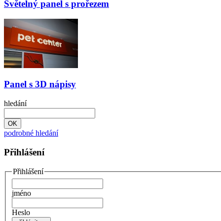
Světelný panel s prořezem
Panel s 3D nápisy
hledání
podrobné hledání
Přihlášení
Přihlášení
jméno
Heslo